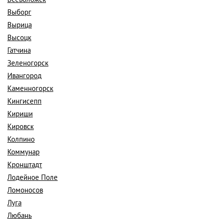
Выборг
Вырица
Высоцк
Гатчина
Зеленогорск
Ивангород
Каменногорск
Кингисепп
Кириши
Кировск
Колпино
Коммунар
Кронштадт
Лодейное Поле
Ломоносов
Луга
Любань