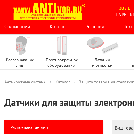
30 ЛЕТ
НА РЫНК
О компании
Каталог
Решения
Техн
Распознавание
Противокражное
Датчики
лиц
оборудование
и этикетки
п
Антикражные системы
Каталог
Защита товаров на стеллажа
Датчики для защиты электрон
Распознавание лиц
Вид това