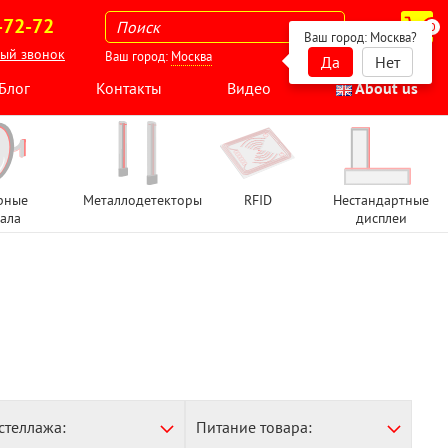
-72-72
0
Ваш город:
Москва
?
ный звонок
Ваш город:
Москва
Да
Нет
Блог
Контакты
Видео
About us
рные
Металлодетекторы
RFID
Нестандартные
ала
дисплеи
стеллажа:
Питание товара: