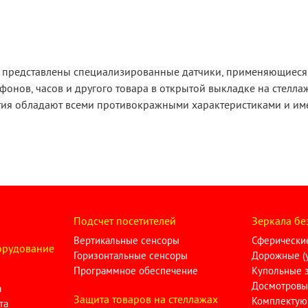
е представлены специализированные датчики, применяющиеся 
фонов, часов и другого товара в открытой выкладке на стеллаж
ия обладают всеми противокражными характеристиками и име
Подсчет посетителей
Зеркала бе
Вертикальные сенсоры
Сферические
орудование
Горизонтальные сенсоры
Дорожные (у
Программное обеспечение
Купольные 
Досмотровы
а
Защита товаров на стеллажах
Комплектую
та