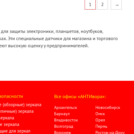
1
2
→
для защиты электроники, планшетов, ноутбуков,
ах. Эти специальные датчики для магазина и торгового
ют высокую оценку у предпринимателей.
зопасности
Все офисы «АНТИвора»:
 (обзорные) зеркала
Архангельск
Новосибирск
личные) зеркала
Барнаул
Омск
зеркала
Владивосток
Орел
е зеркала
Волгоград
Пермь
щие для зеркал
Воронеж
Ростов-на-Дону