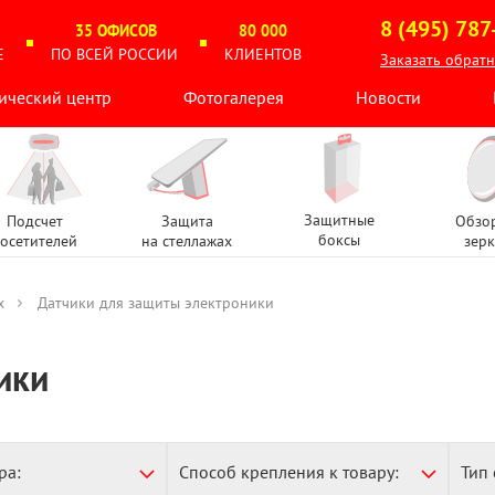
8 (495) 787
35 ОФИСОВ
80 000
Е
ПО ВСЕЙ РОССИИ
КЛИЕНТОВ
Заказать обрат
ический центр
Фотогалерея
Новости
Защитные
Подсчет
Защита
Обзо
боксы
осетителей
на стеллажах
зерк
х
Датчики для защиты электроники
ики
ра:
Способ крепления к товару:
Тип 