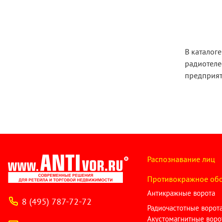
В каталог
радиотеле
предприят
Распознавание лиц
Противокражное об
Антикражные ворота
8 (495) 787-72-72
Радиочастотные ворот
Акустомагнитные воро