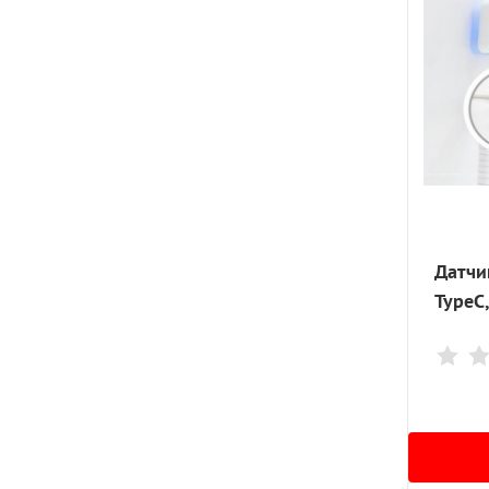
Цифровые штендеры
LED-интерьерные модули
LED-постеры
Тейбл Тенты
Профессиональные LCD-панели
Датчик
TypeC