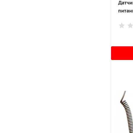
Датчик
питан