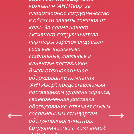
нс"
компании "АНТИвор" за
с
плодотворное сотрудничество
т
в области защиты товаров от
В
краж. За время нашего
о
ы
активного сотрудничетсва
к
ное
партнеры зарекомендовали
себя как надежные,
стабильные, лояльные к
к
клиентам поставщики.
в
Высокотехнологичное
т
оборудование компании
2
"АНТИвор", предоставляемый
и
поставщиком уровень сервиса,
м
ь в
своевременная доставка
ач.
оборудования, отвечает самым
современным стандартам
нные
в
обслуживания клиентов.
н
Сотрудничество с компанией