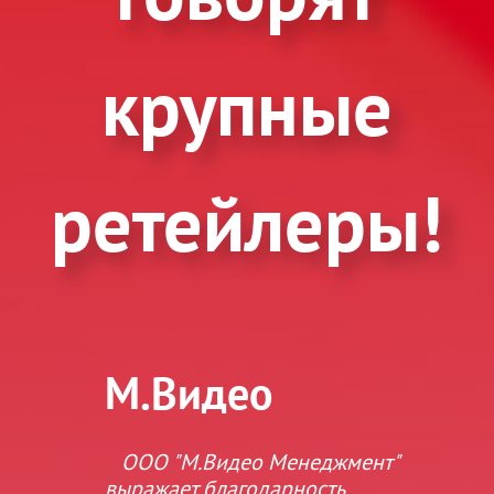
крупные
ретейлеры!
М.Видео
с”
ООО "М.Видео Менеджмент"
выражает благодарность
д