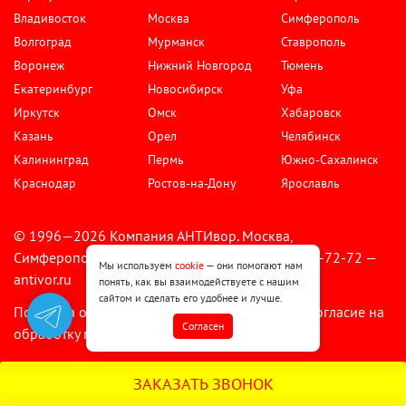
Владивосток
Москва
Симферополь
Волгоград
Мурманск
Ставрополь
Воронеж
Нижний Новгород
Тюмень
Екатеринбург
Новосибирск
Уфа
Иркутск
Омск
Хабаровск
Казань
Орел
Челябинск
Калининград
Пермь
Южно-Сахалинск
Краснодар
Ростов-на-Дону
Ярославль
© 1996—2026 Компания АНТИвор. Москва,
Симферопольский бульвар, д.3, тел.: 8 (495) 787-72-72 —
Мы используем
cookie
— они помогают нам
antivor.ru
понять, как вы взаимодействуете с нашим
сайтом и сделать его удобнее и лучше.
Политика обработки персональных данных
Согласие на
•
Cогласен
обработку персональных данных
ЗАКАЗАТЬ ЗВОНОК