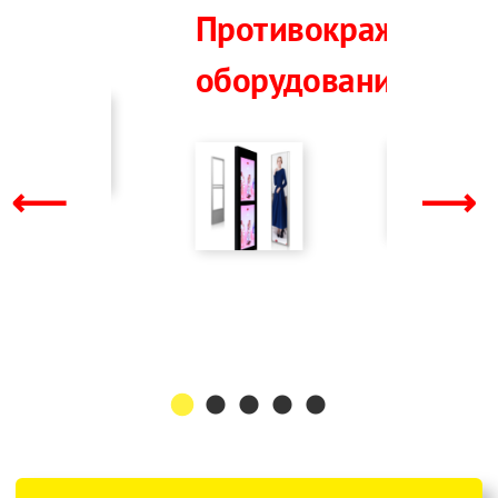
Противокражное
RFID
Счётчик
оборудование
посетит