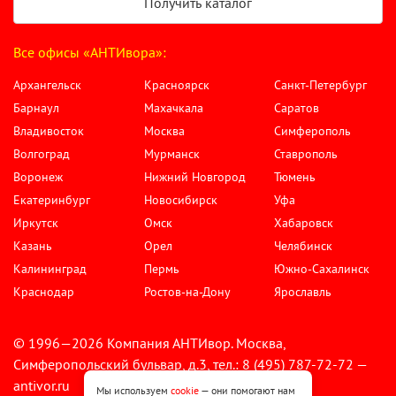
Получить каталог
Все офисы «АНТИвора»:
Архангельск
Красноярск
Санкт-Петербург
Барнаул
Махачкала
Саратов
Владивосток
Москва
Симферополь
Волгоград
Мурманск
Ставрополь
Воронеж
Нижний Новгород
Тюмень
Екатеринбург
Новосибирск
Уфа
Иркутск
Омск
Хабаровск
Казань
Орел
Челябинск
Калининград
Пермь
Южно-Сахалинск
Краснодар
Ростов-на-Дону
Ярославль
© 1996—2026 Компания АНТИвор. Москва,
Симферопольский бульвар, д.3, тел.: 8 (495) 787-72-72 —
antivor.ru
Мы используем
cookie
— они помогают нам