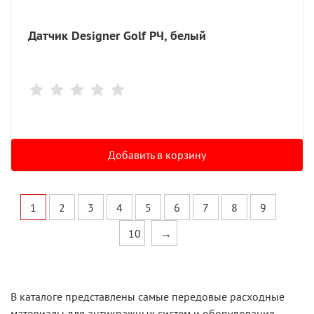
Датчик Designer Golf РЧ, белый
Добавить в корзину
1
2
3
4
5
6
7
8
9
10
→
В каталоге представлены самые передовые расходные
материалы для антикражных систем и оборудования