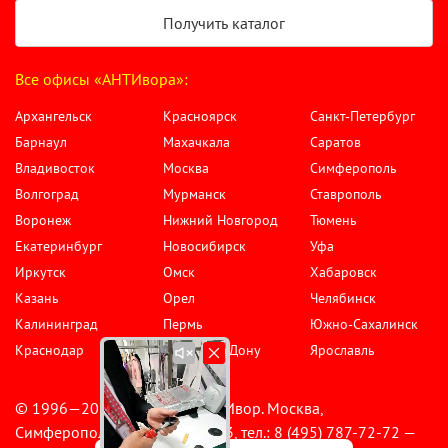
Получить каталог
Все офисы «АНТИвора»:
Архангельск
Красноярск
Санкт-Петербург
Барнаул
Махачкала
Саратов
Владивосток
Москва
Симферополь
Волгоград
Мурманск
Ставрополь
Воронеж
Нижний Новгород
Тюмень
Екатеринбург
Новосибирск
Уфа
Иркутск
Омск
Хабаровск
Казань
Орел
Челябинск
Калининград
Пермь
Южно-Сахалинск
Краснодар
Ростов-на-Дону
Ярославль
© 1996—2026 Компания АНТИвор. Москва,
Симферопольский бульвар, д.3, тел.: 8 (495) 787-72-72 —