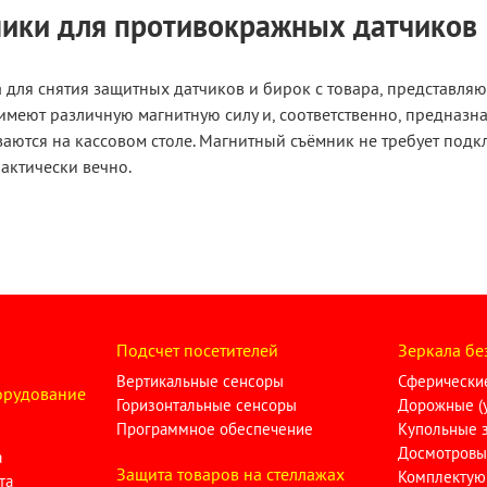
ики для противокражных датчиков
а для снятия защитных датчиков и бирок с товара, представляю
имеют различную магнитную силу и, соответственно, предназна
ваются на кассовом столе. Магнитный съёмник не требует подкл
актически вечно.
Подсчет посетителей
Зеркала бе
Вертикальные сенсоры
Сферические
орудование
Горизонтальные сенсоры
Дорожные (у
Программное обеспечение
Купольные 
Досмотровы
а
Защита товаров на стеллажах
Комплектую
та