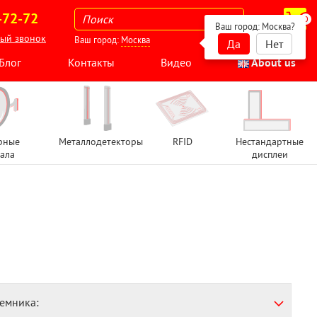
-72-72
0
Ваш город:
Москва
?
ный звонок
Ваш город:
Москва
Да
Нет
Блог
Контакты
Видео
About us
рные
Металлодетекторы
RFID
Нестандартные
ала
дисплеи
ъемника: