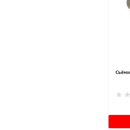
Встраиваемые дисплеи
Электронные ценники (шелфтокеры)
Транспортные дисплеи
Цифровые штендеры
LED-интерьерные модули
LED-постеры
Съёмн
Тейбл Тенты
Профессиональные LCD-панели