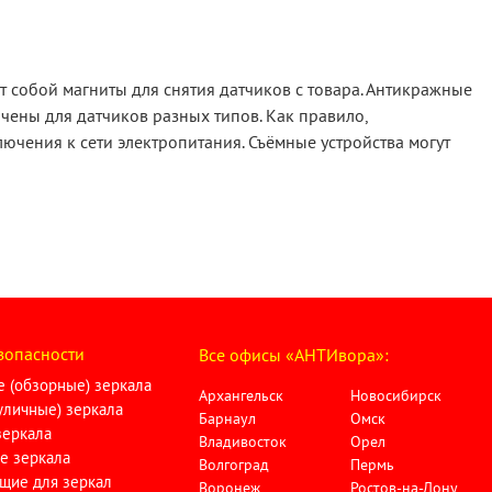
т собой магниты для снятия датчиков с товара. Антикражные
чены для датчиков разных типов. Как правило,
ючения к сети электропитания. Съёмные устройства могут
зопасности
Все офисы «АНТИвора»:
 (обзорные) зеркала
Архангельск
Новосибирск
личные) зеркала
Барнаул
Омск
зеркала
Владивосток
Орел
е зеркала
Волгоград
Пермь
щие для зеркал
Воронеж
Ростов-на-Дону