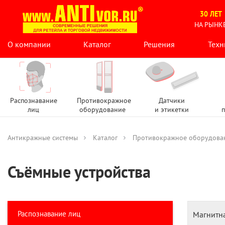
30 ЛЕТ
НА РЫНК
О компании
Каталог
Решения
Техн
Распознавание
Противокражное
Датчики
лиц
оборудование
и этикетки
п
Антикражные системы
Каталог
Противокражное оборудова
Съёмные устройства
Распознавание лиц
Магнитна