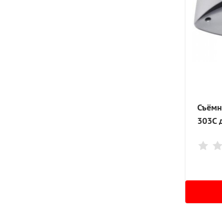
Съёмн
303C 