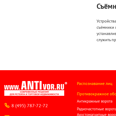
Съёмн
Устройств
съёмники 
устанавли
служить пр
Распознавание лиц
Противокражное об
Антикражные ворота
8 (495) 787-72-72
Радиочастотные ворот
Акустомагнитные воро