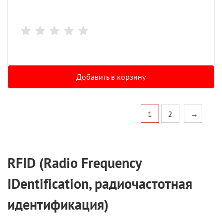
Добавить в корзину
1
2
→
RFID
(
R
adio
F
requency
ID
entification
, радиочастотная
идентификация)