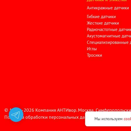
Антикражные датчики
Гибкие датчики
Жесткие датчики
Радиочастотные датчи
Акустомагнитные датч
Специализированные 
Иглы
Тросики
© 1996—2026 Компания АНТИвор. Москва, Симферопольский бул
Политика обработки персональных данных
Согласие на о
•
Мы используем
coo