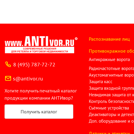
Встраиваемые дисплеи
Электронные ценники (шелфтокеры)
Транспортные дисплеи
Распознавание лиц
Цифровые штендеры
Противокражное об
LED-интерьерные модули
Антикражные ворота
8 (495) 787-72-72
Радиочастотные ворот
LED-постеры
Акустомагнитные воро
s@antivor.ru
Защита касс
Тейбл Тенты
Защита входной групп
Хотите получить печатный каталог
Профессиональные LCD-панели
Невидимая защита от 
продукции компании АНТИвор?
Контроль безопасност
Съёмные устройства
Получить каталог
Деактиваторы и детек
Доп. оборудование и 
Датчики и этикетки