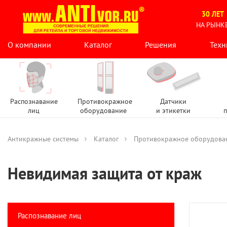
30 ЛЕТ
НА РЫНК
О компании
Каталог
Решения
Техн
Распознавание
Противокражное
Датчики
лиц
оборудование
и этикетки
п
Антикражные системы
Каталог
Противокражное оборудова
Невидимая защита от краж
Распознавание лиц