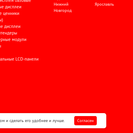
исплеи базовые
Нижний
Ярославль
ые дисплеи
Новгород
е ценники
ы)
ые дисплеи
тендеры
ерные модули
ы
альные LCD-панели
и
ом и сделать его удобнее и лучше.
Cогласен