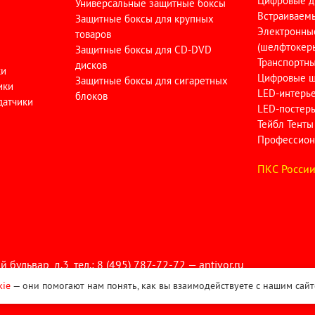
Цифровые д
Универсальные защитные боксы
Встраиваем
Защитные боксы для крупных
Электронны
товаров
(шелфтокер
Защитные боксы для CD-DVD
Транспортн
дисков
ки
Цифровые ш
Защитные боксы для сигаретных
ики
LED-интерь
блоков
датчики
LED-постер
Тейбл Тенты
Профессион
ПКC Росси
ьвар, д.3, тел.: 8 (495) 787-72-72 — antivor.ru
бработку персональных данных
kie
— они помогают нам понять, как вы взаимодействуете с нашим сайт