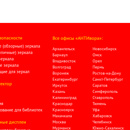
зопасности
Все офисы «АНТИвора»:
 (обзорные) зеркала
Архангельск
Новосибирск
личные) зеркала
Барнаул
Омск
зеркала
Владивосток
Орел
е зеркала
Волгоград
Пермь
щие для зеркал
Воронеж
Ростов-на-Дону
Екатеринбург
Санкт-Петербург
ектор
Иркутск
Саратов
Казань
Симферополь
Калининград
Ставрополь
ия
Краснодар
Тюмень
ование для библиотек
Красноярск
Уфа
Махачкала
Хабаровск
ные дисплеи
Москва
Челябинск
Мурманск
Южно-Сахалинск