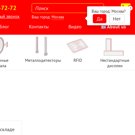
-72-72
0
Ваш город:
Москва
?
ный звонок
Ваш город:
Москва
Да
Нет
Блог
Контакты
Видео
About us
рные
Металлодетекторы
RFID
Нестандартные
ала
дисплеи
 складе