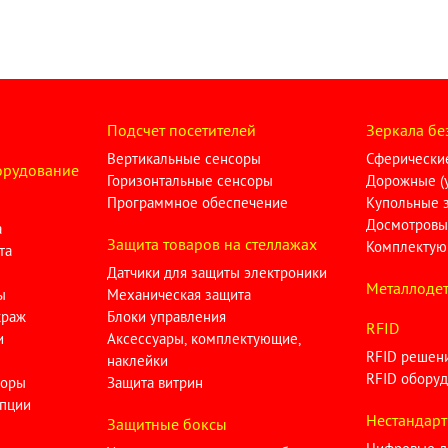
Подсчет посетителей
Зеркала бе
Вертикальные сенсоры
Сферические
орудование
Горизонтальные сенсоры
Дорожные (у
Программное обеспечение
Купольные 
Досмотровы
а
Защита товаров на стеллажах
Комплектую
та
Датчики для защиты электроники
Металлодет
ы
Механическая защита
краж
Блоки управления
RFID
и
Аксессуары, комплектующие,
RFID решен
наклейки
RFID оборуд
торы
Защита витрин
опции
Нестандарт
Защитные боксы