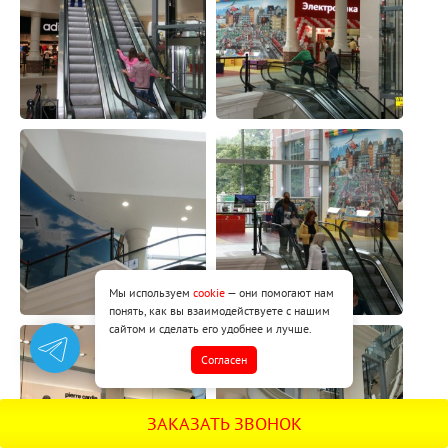
Мы используем
cookie
— они помогают нам
понять, как вы взаимодействуете с нашим
сайтом и сделать его удобнее и лучше.
Cогласен
ЗАКАЗАТЬ ЗВОНОК