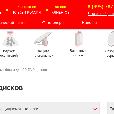
8 (495) 787
35 ОФИСОВ
80 000
Е
ПО ВСЕЙ РОССИИ
КЛИЕНТОВ
Заказать обрат
ический центр
Фотогалерея
Новости
Защитные
Подсчет
Защита
Обзо
боксы
осетителей
на стеллажах
зерк
ые боксы для CD-DVD дисков
дисков
защищаемого товара:
Т