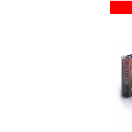
LED-интерьерные модули
LED-постеры
Тейбл Тенты
Профессиональные LCD-панели