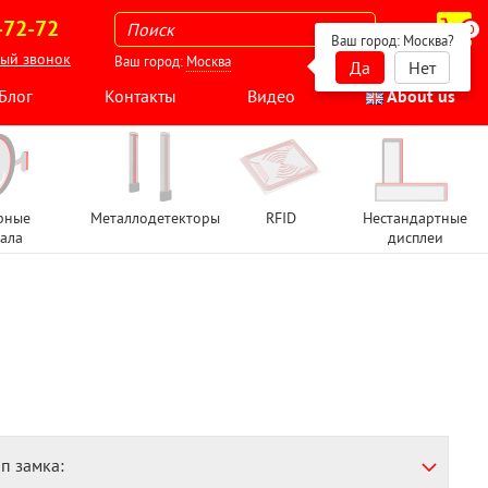
-72-72
0
Ваш город:
Москва
?
ный звонок
Ваш город:
Москва
Да
Нет
Блог
Контакты
Видео
About us
рные
Металлодетекторы
RFID
Нестандартные
ала
дисплеи
ип замка: