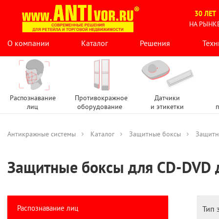
30 ЛЕТ
НА РЫНК
О компании
Каталог
Решения
Техн
Распознавание
Противокражное
Датчики
лиц
оборудование
и этикетки
п
Антикражные системы
Каталог
Защитные боксы
Защитн
Защитные боксы для CD-DVD 
Распознавание лиц
Тип 