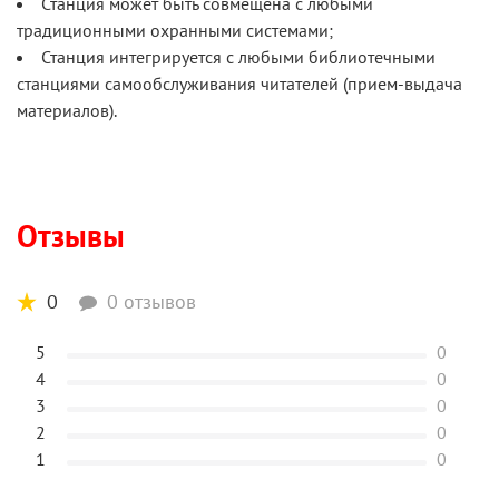
Станция может быть совмещена с любыми
традиционными охранными системами;
Станция интегрируется с любыми библиотечными
станциями самообслуживания читателей (прием-выдача
материалов).
Отзывы
0
0 отзывов
5
0
4
0
3
0
2
0
1
0