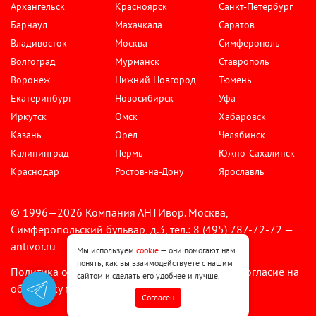
Архангельск
Красноярск
Санкт-Петербург
Барнаул
Махачкала
Саратов
Владивосток
Москва
Симферополь
Волгоград
Мурманск
Ставрополь
Воронеж
Нижний Новгород
Тюмень
Екатеринбург
Новосибирск
Уфа
Иркутск
Омск
Хабаровск
Казань
Орел
Челябинск
Калининград
Пермь
Южно-Сахалинск
Краснодар
Ростов-на-Дону
Ярославль
© 1996—2026 Компания АНТИвор. Москва,
Симферопольский бульвар, д.3, тел.: 8 (495) 787-72-72 —
antivor.ru
Мы используем
cookie
— они помогают нам
понять, как вы взаимодействуете с нашим
Политика обработки персональных данных
Согласие на
•
сайтом и сделать его удобнее и лучше.
обработку персональных данных
Cогласен