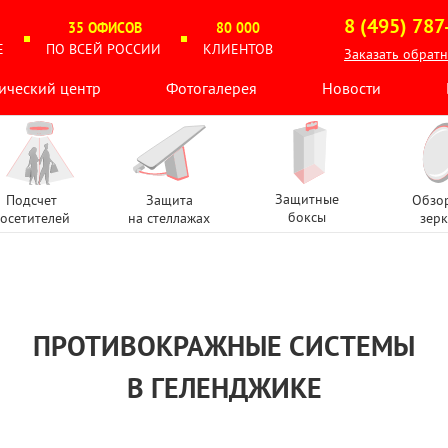
8 (495) 787
35 ОФИСОВ
80 000
Е
ПО ВСЕЙ РОССИИ
КЛИЕНТОВ
Заказать обрат
ический центр
Фотогалерея
Новости
Защитные
Подсчет
Защита
Обзо
боксы
осетителей
на стеллажах
зерк
ПРОТИВОКРАЖНЫЕ СИСТЕМЫ
В ГЕЛЕНДЖИКЕ