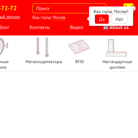
-72-72
0
Ваш город:
Москва
?
ный звонок
Ваш город:
Москва
Да
Нет
Блог
Контакты
Видео
About us
рные
Металлодетекторы
RFID
Нестандартные
ала
дисплеи