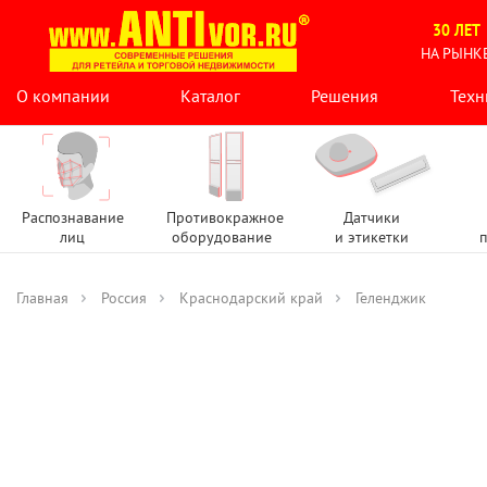
30 ЛЕТ
НА РЫНК
О компании
Каталог
Решения
Техн
Распознавание
Противокражное
Датчики
лиц
оборудование
и этикетки
п
Главная
Россия
Краснодарский край
Геленджик