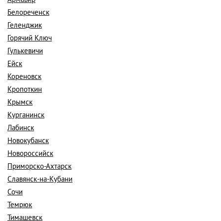
Белореченск
Геленджик
Горячий Ключ
Гулькевичи
Ейск
Кореновск
Кропоткин
Крымск
Курганинск
Лабинск
Новокубанск
Новороссийск
Приморско-Ахтарск
Славянск-на-Кубани
Сочи
Темрюк
Тимашевск