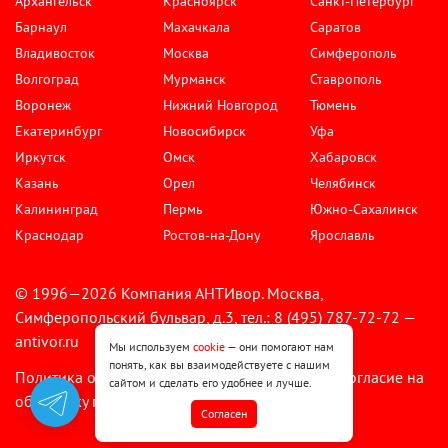
Архангельск
Красноярск
Санкт-Петербург
Барнаул
Махачкала
Саратов
Владивосток
Москва
Симферополь
Волгоград
Мурманск
Ставрополь
Воронеж
Нижний Новгород
Тюмень
Екатеринбург
Новосибирск
Уфа
Иркутск
Омск
Хабаровск
Казань
Орел
Челябинск
Калининград
Пермь
Южно-Сахалинск
Краснодар
Ростов-на-Дону
Ярославль
© 1996—2026 Компания АНТИвор. Москва,
Симферопольский бульвар, д.3, тел.: 8 (495) 787-72-72 —
antivor.ru
Мы используем
cookie
— они помогают нам
понять, как вы взаимодействуете с нашим
Политика обработки персональных данных
Согласие на
•
сайтом и сделать его удобнее и лучше.
обработку персональных данных
Cогласен