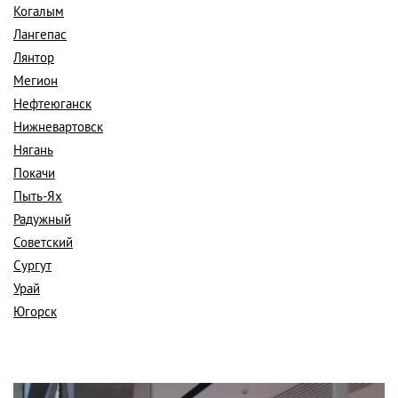
Когалым
Лангепас
Лянтор
Мегион
Нефтеюганск
Нижневартовск
Нягань
Покачи
Пыть-Ях
Радужный
Советский
Сургут
Урай
Югорск