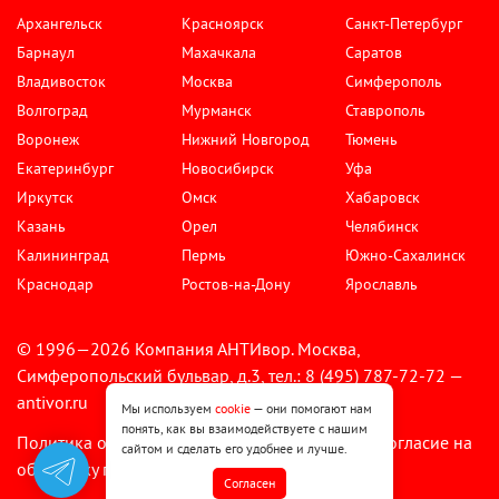
Архангельск
Красноярск
Санкт-Петербург
Барнаул
Махачкала
Саратов
Владивосток
Москва
Симферополь
Волгоград
Мурманск
Ставрополь
Воронеж
Нижний Новгород
Тюмень
Екатеринбург
Новосибирск
Уфа
Иркутск
Омск
Хабаровск
Казань
Орел
Челябинск
Калининград
Пермь
Южно-Сахалинск
Краснодар
Ростов-на-Дону
Ярославль
© 1996—2026 Компания АНТИвор. Москва,
Симферопольский бульвар, д.3, тел.: 8 (495) 787-72-72 —
antivor.ru
Мы используем
cookie
— они помогают нам
понять, как вы взаимодействуете с нашим
Политика обработки персональных данных
Согласие на
•
сайтом и сделать его удобнее и лучше.
обработку персональных данных
Cогласен