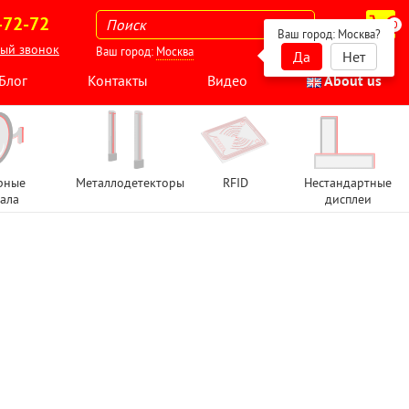
-72-72
0
Ваш город:
Москва
?
ный звонок
Ваш город:
Москва
Да
Нет
Блог
Контакты
Видео
About us
рные
Металлодетекторы
RFID
Нестандартные
ала
дисплеи