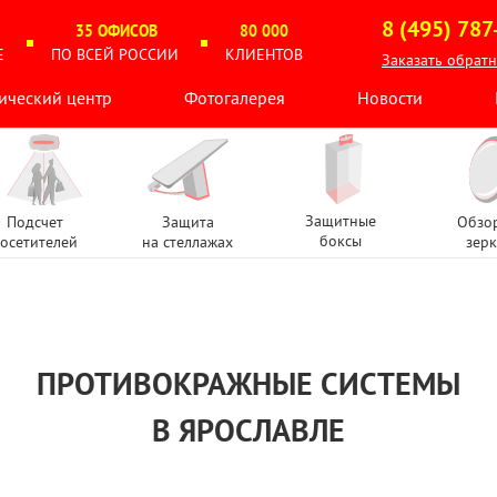
8 (495) 787
35 ОФИСОВ
80 000
Е
ПО ВСЕЙ РОССИИ
КЛИЕНТОВ
Заказать обрат
ический центр
Фотогалерея
Новости
Защитные
Подсчет
Защита
Обзо
боксы
осетителей
на стеллажах
зерк
ПРОТИВОКРАЖНЫЕ СИСТЕМЫ
В ЯРОСЛАВЛЕ