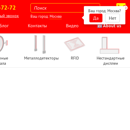
-72-72
0
Ваш город:
Москва
?
ный звонок
Ваш город:
Москва
Да
Нет
Блог
Контакты
Видео
About us
рные
Металлодетекторы
RFID
Нестандартные
ала
дисплеи