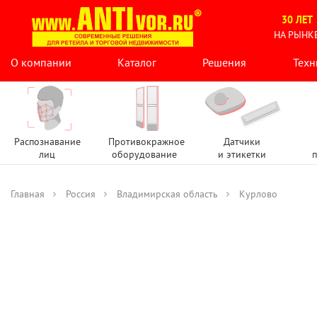
30 ЛЕТ
НА РЫНК
О компании
Каталог
Решения
Техн
Распознавание
Противокражное
Датчики
лиц
оборудование
и этикетки
п
Главная
Россия
Владимирская область
Курлово