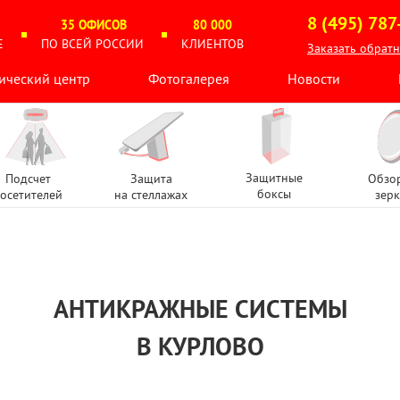
8 (495) 787
35 ОФИСОВ
80 000
Е
ПО ВСЕЙ РОССИИ
КЛИЕНТОВ
Заказать обрат
ический центр
Фотогалерея
Новости
Защитные
Подсчет
Защита
Обзо
боксы
осетителей
на стеллажах
зерк
АНТИКРАЖНЫЕ СИСТЕМЫ
В КУРЛОВО