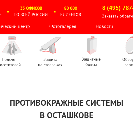
8 (495) 787
35 ОФИСОВ
80 000
Е
ПО ВСЕЙ РОССИИ
КЛИЕНТОВ
Заказать обрат
ический центр
Фотогалерея
Новости
Защитные
Подсчет
Защита
Обзо
боксы
осетителей
на стеллажах
зерк
ПРОТИВОКРАЖНЫЕ СИСТЕМЫ
В ОСТАШКОВЕ