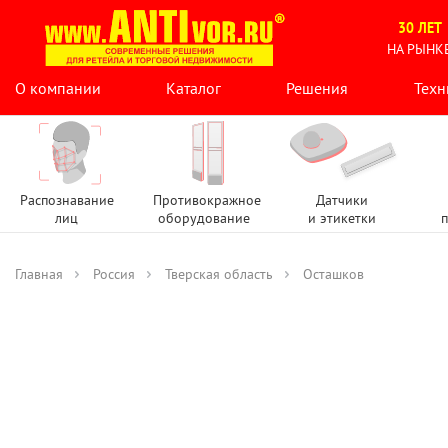
30 ЛЕТ
НА РЫНК
О компании
Каталог
Решения
Техн
Распознавание
Противокражное
Датчики
лиц
оборудование
и этикетки
п
Главная
Россия
Тверская область
Осташков