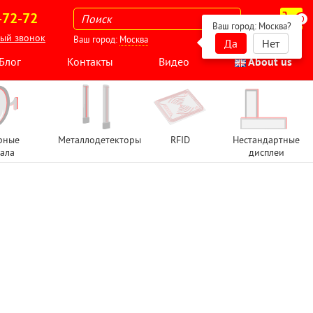
-72-72
0
Ваш город:
Москва
?
ный звонок
Ваш город:
Москва
Да
Нет
Блог
Контакты
Видео
About us
рные
Металлодетекторы
RFID
Нестандартные
ала
дисплеи