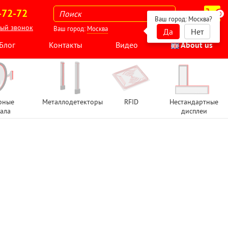
-72-72
0
Ваш город:
Москва
?
ный звонок
Ваш город:
Москва
Да
Нет
Блог
Контакты
Видео
About us
рные
Металлодетекторы
RFID
Нестандартные
ала
дисплеи