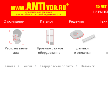
30 ЛЕТ
НА РЫНК
О компании
Каталог
Решения
Техн
Распознавание
Противокражное
Датчики
лиц
оборудование
и этикетки
п
Главная
Россия
Свердловская область
Невьянск