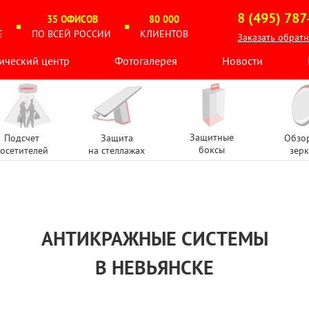
8 (495) 787
35 ОФИСОВ
80 000
Е
ПО ВСЕЙ РОССИИ
КЛИЕНТОВ
Заказать обрат
ический центр
Фотогалерея
Новости
Защитные
Подсчет
Защита
Обзо
боксы
осетителей
на стеллажах
зерк
АНТИКРАЖНЫЕ СИСТЕМЫ
В НЕВЬЯНСКЕ