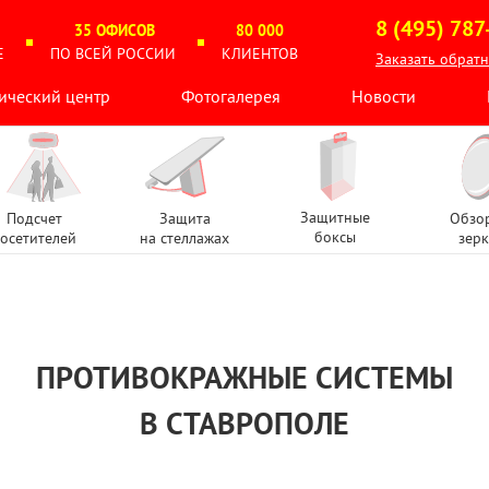
8 (495) 787
35 ОФИСОВ
80 000
Е
ПО ВСЕЙ РОССИИ
КЛИЕНТОВ
Заказать обрат
ический центр
Фотогалерея
Новости
Защитные
Подсчет
Защита
Обзо
боксы
осетителей
на стеллажах
зерк
ПРОТИВОКРАЖНЫЕ СИСТЕМЫ
В СТАВРОПОЛЕ