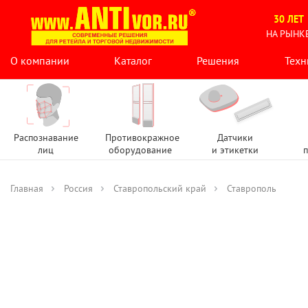
30 ЛЕТ
НА РЫНК
О компании
Каталог
Решения
Техн
Распознавание
Противокражное
Датчики
лиц
оборудование
и этикетки
п
Главная
Россия
Ставропольский край
Ставрополь