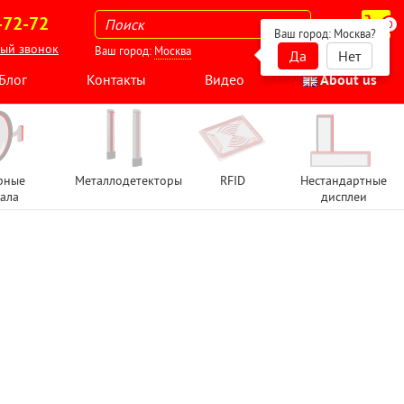
-72-72
0
Ваш город:
Москва
?
ный звонок
Ваш город:
Москва
Да
Нет
Блог
Контакты
Видео
About us
рные
Металлодетекторы
RFID
Нестандартные
ала
дисплеи