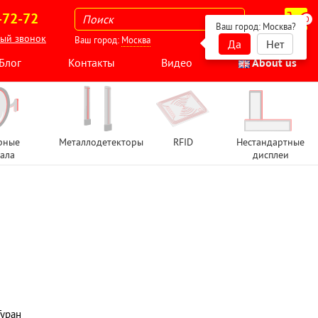
-72-72
0
Ваш город:
Москва
?
ный звонок
Ваш город:
Москва
Да
Нет
Блог
Контакты
Видео
About us
рные
Металлодетекторы
RFID
Нестандартные
ала
дисплеи
Туран