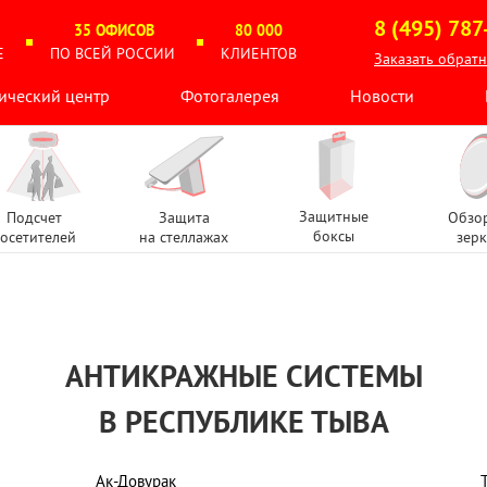
8 (495) 787
35 ОФИСОВ
80 000
Е
ПО ВСЕЙ РОССИИ
КЛИЕНТОВ
Заказать обрат
ический центр
Фотогалерея
Новости
Защитные
Подсчет
Защита
Обзо
боксы
осетителей
на стеллажах
зерк
АНТИКРАЖНЫЕ СИСТЕМЫ
В РЕСПУБЛИКЕ ТЫВА
Ак-Довурак