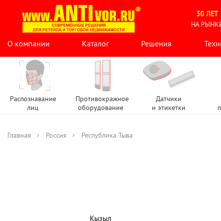
30 ЛЕТ
НА РЫНК
О компании
Каталог
Решения
Техн
Распознавание
Противокражное
Датчики
лиц
оборудование
и этикетки
п
Главная
Россия
Республика Тыва
Кызыл