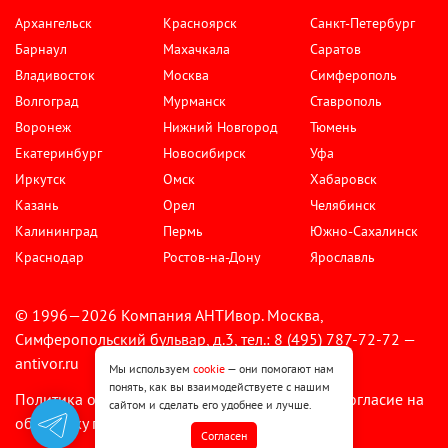
Архангельск
Красноярск
Санкт-Петербург
Барнаул
Махачкала
Саратов
Владивосток
Москва
Симферополь
Волгоград
Мурманск
Ставрополь
Воронеж
Нижний Новгород
Тюмень
Екатеринбург
Новосибирск
Уфа
Иркутск
Омск
Хабаровск
Казань
Орел
Челябинск
Калининград
Пермь
Южно-Сахалинск
Краснодар
Ростов-на-Дону
Ярославль
© 1996—2026 Компания АНТИвор. Москва,
Симферопольский бульвар, д.3, тел.: 8 (495) 787-72-72 —
antivor.ru
Мы используем
cookie
— они помогают нам
понять, как вы взаимодействуете с нашим
Политика обработки персональных данных
Согласие на
•
сайтом и сделать его удобнее и лучше.
обработку персональных данных
Cогласен