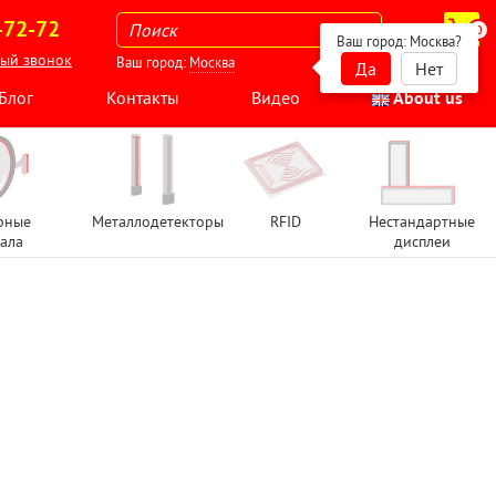
-72-72
0
Ваш город:
Москва
?
ный звонок
Ваш город:
Москва
Да
Нет
Блог
Контакты
Видео
About us
рные
Металлодетекторы
RFID
Нестандартные
ала
дисплеи