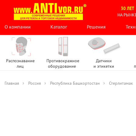
30 ЛЕТ
НА РЫНК
О компании
Каталог
Решения
Техн
Распознавание
Противокражное
Датчики
лиц
оборудование
и этикетки
п
Главная
Россия
Республика Башкортостан
Стерлитамак