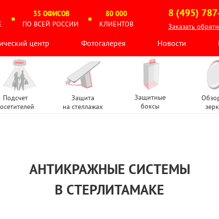
8 (495) 787
35 ОФИСОВ
80 000
Е
ПО ВСЕЙ РОССИИ
КЛИЕНТОВ
Заказать обрат
ический центр
Фотогалерея
Новости
Защитные
Подсчет
Защита
Обзо
боксы
осетителей
на стеллажах
зерк
АНТИКРАЖНЫЕ СИСТЕМЫ
В СТЕРЛИТАМАКЕ