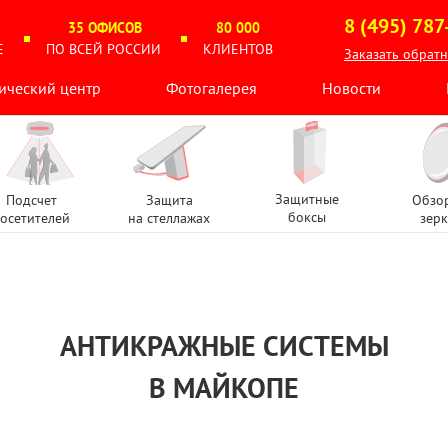
8 (495) 787
35 ОФИСОВ
80 000
Е
ПО ВСЕЙ РОССИИ
КЛИЕНТОВ
Заказать обрат
ический центр
Фотогалерея
Новости
Защитные
Подсчет
Защита
Обзо
боксы
осетителей
на стеллажах
зерк
АНТИКРАЖНЫЕ СИСТЕМЫ
В МАЙКОПЕ