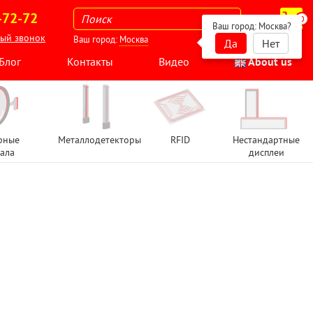
-72-72
0
Ваш город:
Москва
?
ный звонок
Ваш город:
Москва
Да
Нет
Блог
Контакты
Видео
About us
рные
Металлодетекторы
RFID
Нестандартные
ала
дисплеи