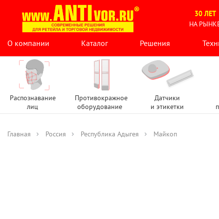
30 ЛЕТ
НА РЫНК
О компании
Каталог
Решения
Техн
Распознавание
Противокражное
Датчики
лиц
оборудование
и этикетки
п
Главная
Россия
Республика Адыгея
Майкоп