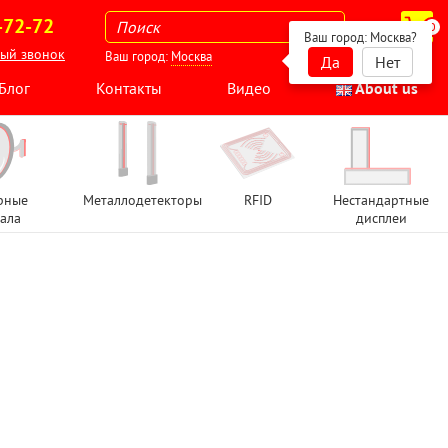
-72-72
0
Ваш город:
Москва
?
ный звонок
Ваш город:
Москва
Да
Нет
Блог
Контакты
Видео
About us
рные
Металлодетекторы
RFID
Нестандартные
ала
дисплеи