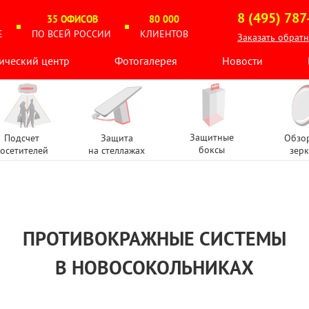
8 (495) 787
35 ОФИСОВ
80 000
Е
ПО ВСЕЙ РОССИИ
КЛИЕНТОВ
Заказать обрат
ический центр
Фотогалерея
Новости
Защитные
Подсчет
Защита
Обзо
боксы
осетителей
на стеллажах
зерк
ПРОТИВОКРАЖНЫЕ СИСТЕМЫ
В НОВОСОКОЛЬНИКАХ