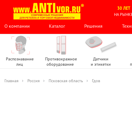
30 ЛЕТ
НА РЫНК
О компании
Каталог
Решения
Техн
Распознавание
Противокражное
Датчики
лиц
оборудование
и этикетки
п
Главная
Россия
Псковская область
Гдов