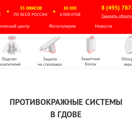
8 (495) 787
35 ОФИСОВ
80 000
Е
ПО ВСЕЙ РОССИИ
КЛИЕНТОВ
Заказать обрат
ический центр
Фотогалерея
Новости
Защитные
Подсчет
Защита
Обзо
боксы
осетителей
на стеллажах
зерк
ПРОТИВОКРАЖНЫЕ СИСТЕМЫ
В ГДОВЕ