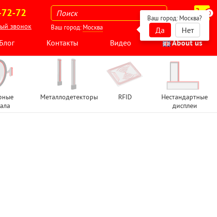
-72-72
0
Ваш город:
Москва
?
ный звонок
Ваш город:
Москва
Да
Нет
Блог
Контакты
Видео
About us
рные
Металлодетекторы
RFID
Нестандартные
ала
дисплеи