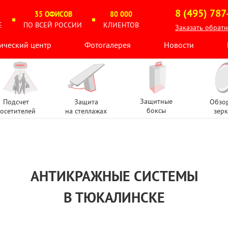
8 (495) 787
35 ОФИСОВ
80 000
Е
ПО ВСЕЙ РОССИИ
КЛИЕНТОВ
Заказать обрат
ический центр
Фотогалерея
Новости
Защитные
Подсчет
Защита
Обзо
боксы
осетителей
на стеллажах
зерк
АНТИКРАЖНЫЕ СИСТЕМЫ
В ТЮКАЛИНСКЕ