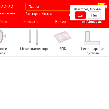
-72-72
0
Ваш город:
Москва
?
ный звонок
Ваш город:
Москва
Да
Нет
Блог
Контакты
Видео
About us
рные
Металлодетекторы
RFID
Нестандартные
ала
дисплеи