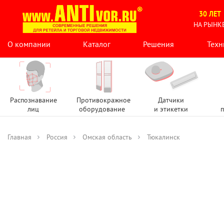
30 ЛЕТ
НА РЫНК
О компании
Каталог
Решения
Техн
Распознавание
Противокражное
Датчики
лиц
оборудование
и этикетки
п
Главная
Россия
Омская область
Тюкалинск