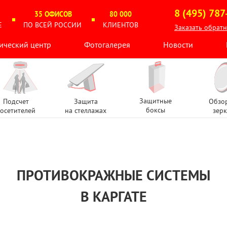
8 (495) 787
35 ОФИСОВ
80 000
Е
ПО ВСЕЙ РОССИИ
КЛИЕНТОВ
Заказать обрат
ический центр
Фотогалерея
Новости
Защитные
Подсчет
Защита
Обзо
боксы
осетителей
на стеллажах
зерк
ПРОТИВОКРАЖНЫЕ СИСТЕМЫ
В КАРГАТЕ