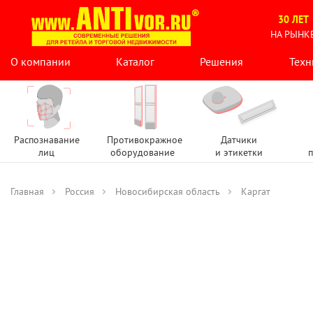
30 ЛЕТ
НА РЫНК
О компании
Каталог
Решения
Техн
Распознавание
Противокражное
Датчики
лиц
оборудование
и этикетки
п
Главная
Россия
Новосибирская область
Каргат