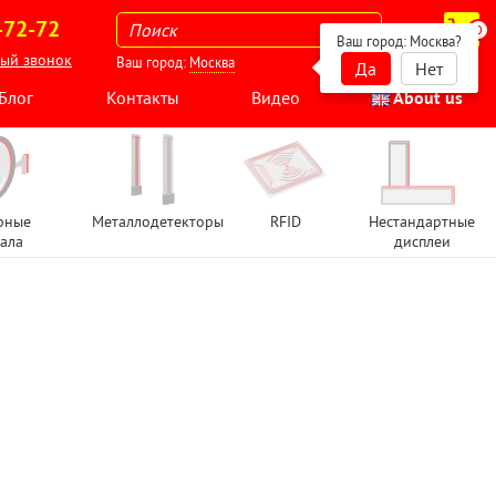
-72-72
0
Ваш город:
Москва
?
ный звонок
Ваш город:
Москва
Да
Нет
Блог
Контакты
Видео
About us
рные
Металлодетекторы
RFID
Нестандартные
ала
дисплеи