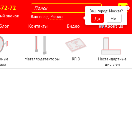
-72-72
0
Ваш город:
Москва
?
ный звонок
Ваш город:
Москва
Да
Нет
Блог
Контакты
Видео
About us
рные
Металлодетекторы
RFID
Нестандартные
ала
дисплеи