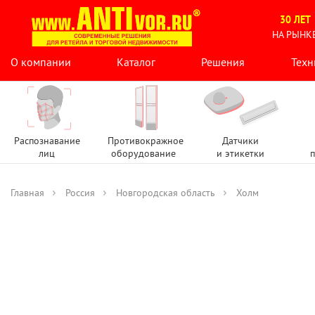
30 ЛЕТ
НА РЫНК
О компании
Каталог
Решения
Техн
Распознавание
Противокражное
Датчики
лиц
оборудование
и этикетки
п
Главная
Россия
Новгородская область
Холм