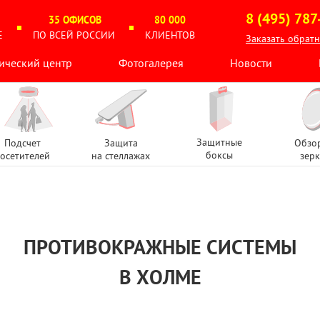
8 (495) 787
35 ОФИСОВ
80 000
Е
ПО ВСЕЙ РОССИИ
КЛИЕНТОВ
Заказать обрат
ический центр
Фотогалерея
Новости
Защитные
Подсчет
Защита
Обзо
боксы
осетителей
на стеллажах
зерк
ПРОТИВОКРАЖНЫЕ СИСТЕМЫ
В ХОЛМЕ