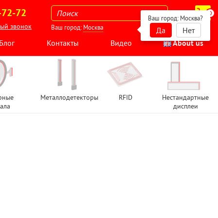
-72-72
0
Ваш город:
Москва
?
ный звонок
Ваш город:
Москва
Да
Нет
Блог
Контакты
Видео
About us
рные
Металлодетекторы
RFID
Нестандартные
ала
дисплеи