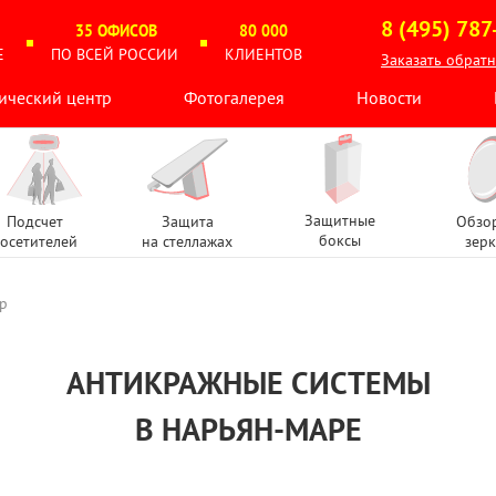
8 (495) 787
35 ОФИСОВ
80 000
Е
ПО ВСЕЙ РОССИИ
КЛИЕНТОВ
Заказать обрат
ический центр
Фотогалерея
Новости
Защитные
Подсчет
Защита
Обзо
боксы
осетителей
на стеллажах
зерк
р
АНТИКРАЖНЫЕ СИСТЕМЫ
В НАРЬЯН-МАРЕ