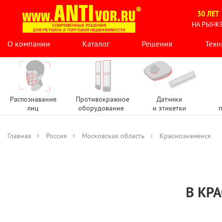
30 ЛЕТ
НА РЫНК
О компании
Каталог
Решения
Техн
Распознавание
Противокражное
Датчики
лиц
оборудование
и этикетки
п
Главная
Россия
Московская область
Краснознаменск
В КР