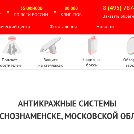
8 (495) 787
35 ОФИСОВ
80 000
Е
ПО ВСЕЙ РОССИИ
КЛИЕНТОВ
Заказать обрат
ический центр
Фотогалерея
Новости
Защитные
Подсчет
Защита
Обзо
боксы
осетителей
на стеллажах
зерк
АНТИКРАЖНЫЕ СИСТЕМЫ
АСНОЗНАМЕНСКЕ, МОСКОВСКОЙ ОБ