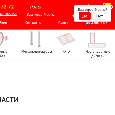
-72-72
0
Ваш город:
Москва
?
ный звонок
Ваш город:
Москва
Да
Нет
Блог
Контакты
Видео
About us
рные
Металлодетекторы
RFID
Нестандартные
ала
дисплеи
ЛАСТИ