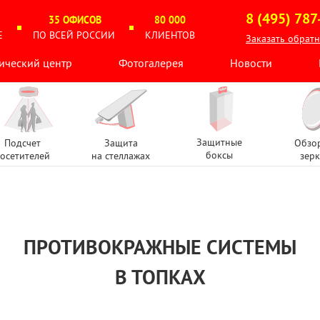
8 (495) 787
35 ОФИСОВ
80 000
Е
ПО ВСЕЙ РОССИИ
КЛИЕНТОВ
Заказать обрат
ический центр
Фотогалерея
Новости
Защитные
Подсчет
Защита
Обзо
боксы
осетителей
на стеллажах
зерк
ПРОТИВОКРАЖНЫЕ СИСТЕМЫ
В ТОПКАХ