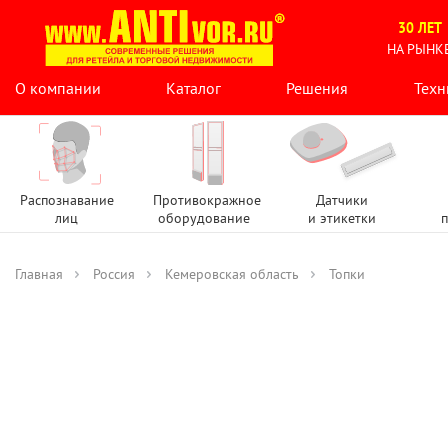
30 ЛЕТ
НА РЫНК
О компании
Каталог
Решения
Техн
Распознавание
Противокражное
Датчики
лиц
оборудование
и этикетки
п
Главная
Россия
Кемеровская область
Топки