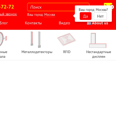
-72-72
0
Ваш город:
Москва
?
ный звонок
Ваш город:
Москва
Да
Нет
Блог
Контакты
Видео
About us
рные
Металлодетекторы
RFID
Нестандартные
ала
дисплеи