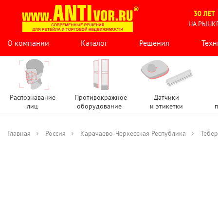
30 ЛЕТ
НА РЫНК
О компании
Каталог
Решения
Техн
Распознавание
Противокражное
Датчики
лиц
оборудование
и этикетки
п
Главная
Россия
Карачаево-Черкесская Республика
Тебе