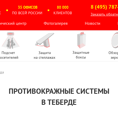
8 (495) 787
35 ОФИСОВ
80 000
Е
ПО ВСЕЙ РОССИИ
КЛИЕНТОВ
Заказать обрат
ический центр
Фотогалерея
Новости
Защитные
Подсчет
Защита
Обзо
боксы
осетителей
на стеллажах
зерк
рда
ПРОТИВОКРАЖНЫЕ СИСТЕМЫ
В ТЕБЕРДЕ