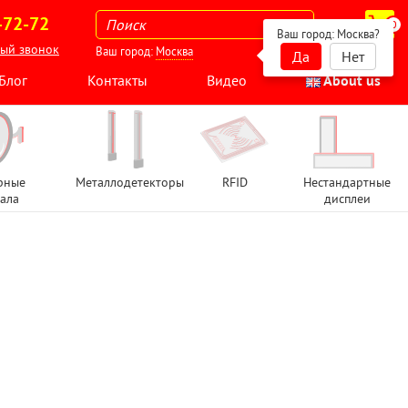
-72-72
0
Ваш город:
Москва
?
ный звонок
Ваш город:
Москва
Да
Нет
Блог
Контакты
Видео
About us
рные
Металлодетекторы
RFID
Нестандартные
ала
дисплеи