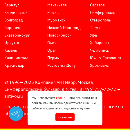
Барнаул
Махачкала
Саратов
Владивосток
Москва
Симферополь
Волгоград
Мурманск
Ставрополь
Воронеж
Нижний Новгород
Тюмень
Екатеринбург
Новосибирск
Уфа
Иркутск
Омск
Хабаровск
Казань
Орел
Челябинск
Калининград
Пермь
Южно-Сахалинск
Краснодар
Ростов-на-Дону
Ярославль
© 1996—2026 Компания АНТИвор. Москва,
Симферопольский бульвар, д.3, тел.: 8 (495) 787-72-72 —
antivor.ru
Мы используем
cookie
— они помогают нам
понять, как вы взаимодействуете с нашим
Политика обработки персональных данных
Согласие на
•
сайтом и сделать его удобнее и лучше.
обработку персональных данных
Cогласен