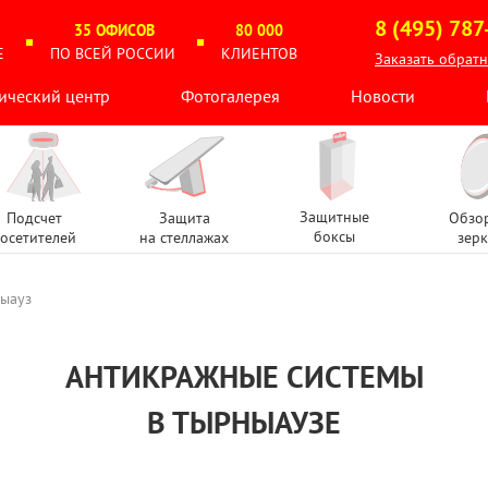
8 (495) 787
35 ОФИСОВ
80 000
Е
ПО ВСЕЙ РОССИИ
КЛИЕНТОВ
Заказать обрат
ический центр
Фотогалерея
Новости
Защитные
Подсчет
Защита
Обзо
боксы
осетителей
на стеллажах
зерк
ыауз
АНТИКРАЖНЫЕ СИСТЕМЫ
В ТЫРНЫАУЗЕ