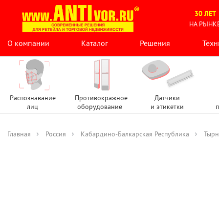
30 ЛЕТ
НА РЫНК
О компании
Каталог
Решения
Техн
Распознавание
Противокражное
Датчики
лиц
оборудование
и этикетки
п
Главная
Россия
Кабардино-Балкарская Республика
Тырн