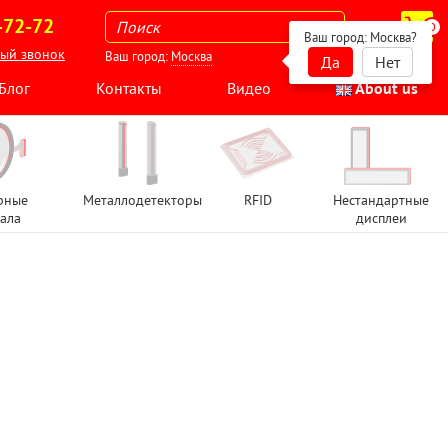
-72-72
0
Ваш город:
Москва
?
ный звонок
Ваш город:
Москва
Да
Нет
Блог
Контакты
Видео
About us
рные
Металлодетекторы
RFID
Нестандартные
ала
дисплеи