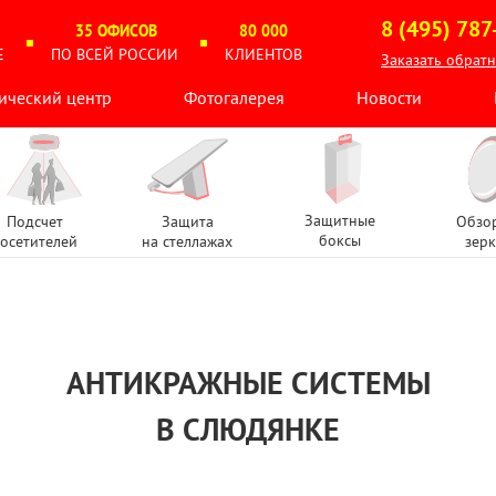
8 (495) 787
35 ОФИСОВ
80 000
Е
ПО ВСЕЙ РОССИИ
КЛИЕНТОВ
Заказать обрат
ический центр
Фотогалерея
Новости
Защитные
Подсчет
Защита
Обзо
боксы
осетителей
на стеллажах
зерк
АНТИКРАЖНЫЕ СИСТЕМЫ
В СЛЮДЯНКЕ