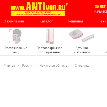
30 ЛЕТ
НА РЫНК
О компании
Каталог
Решения
Техн
Распознавание
Противокражное
Датчики
лиц
оборудование
и этикетки
п
Главная
Россия
Иркутская область
Слюдянка