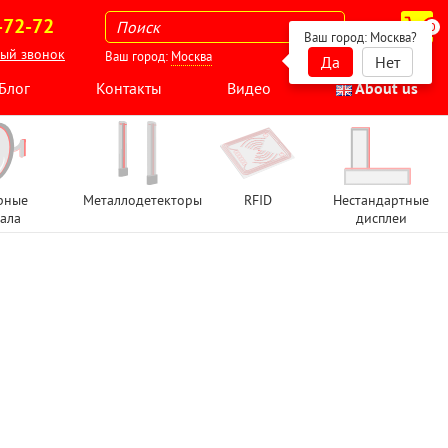
-72-72
0
Ваш город:
Москва
?
ный звонок
Ваш город:
Москва
Да
Нет
Блог
Контакты
Видео
About us
рные
Металлодетекторы
RFID
Нестандартные
ала
дисплеи