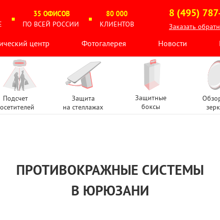
8 (495) 787
35 ОФИСОВ
80 000
Е
ПО ВСЕЙ РОССИИ
КЛИЕНТОВ
Заказать обрат
ический центр
Фотогалерея
Новости
Защитные
Подсчет
Защита
Обзо
боксы
осетителей
на стеллажах
зерк
ПРОТИВОКРАЖНЫЕ СИСТЕМЫ
В ЮРЮЗАНИ