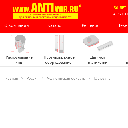
30 ЛЕТ
НА РЫНК
О компании
Каталог
Решения
Техн
Распознавание
Противокражное
Датчики
лиц
оборудование
и этикетки
п
Главная
Россия
Челябинская область
Юрюзань