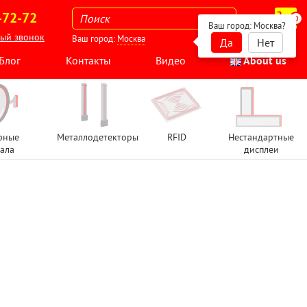
-72-72
0
Ваш город:
Москва
?
ный звонок
Ваш город:
Москва
Да
Нет
Блог
Контакты
Видео
About us
рные
Металлодетекторы
RFID
Нестандартные
ала
дисплеи