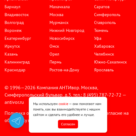
Барнаул
Махачкала
Саратов
Владивосток
Москва
Симферополь
Волгоград
Мурманск
Ставрополь
Воронеж
Нижний Новгород
Тюмень
Екатеринбург
Новосибирск
Уфа
Иркутск
Омск
Хабаровск
Казань
Орел
Челябинск
Калининград
Пермь
Южно-Сахалинск
Краснодар
Ростов-на-Дону
Ярославль
© 1996—2026 Компания АНТИвор. Москва,
Симферопольский бульвар, д.3, тел.: 8 (495) 787-72-72 —
antivor.ru
Мы используем
cookie
— они помогают нам
понять, как вы взаимодействуете с нашим
Политика обработки персональных данных
Согласие на
•
сайтом и сделать его удобнее и лучше.
обработку персональных данных
Cогласен