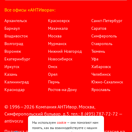
Все офисы «АНТИвора»:
Архангельск
Красноярск
Санкт-Петербург
Барнаул
Махачкала
Саратов
Владивосток
Москва
Симферополь
Волгоград
Мурманск
Ставрополь
Воронеж
Нижний Новгород
Тюмень
Екатеринбург
Новосибирск
Уфа
Иркутск
Омск
Хабаровск
Казань
Орел
Челябинск
Калининград
Пермь
Южно-Сахалинск
Краснодар
Ростов-на-Дону
Ярославль
© 1996—2026 Компания АНТИвор. Москва,
Симферопольский бульвар, д.3, тел.: 8 (495) 787-72-72 —
antivor.ru
Мы используем
cookie
— они помогают нам
понять, как вы взаимодействуете с нашим
Политика обработки персональных данных
Согласие на
•