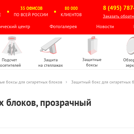
8 (495) 787
35 ОФИСОВ
80 000
Е
ПО ВСЕЙ РОССИИ
КЛИЕНТОВ
Заказать обрат
ический центр
Фотогалерея
Новости
Защитные
Подсчет
Защита
Обзо
боксы
осетителей
на стеллажах
зерк
ые боксы для сигаретных блоков
Защитный бокс для сигаретных 
х блоков, прозрачный