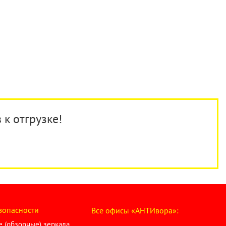
 к отгрузке!
зопасности
Все офисы «АНТИвора»:
 (обзорные) зеркала