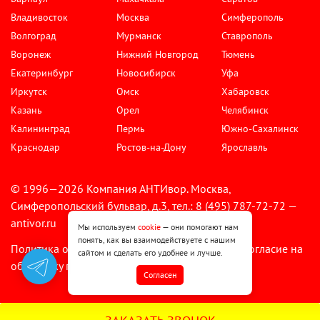
Владивосток
Москва
Симферополь
Волгоград
Мурманск
Ставрополь
Воронеж
Нижний Новгород
Тюмень
Екатеринбург
Новосибирск
Уфа
Иркутск
Омск
Хабаровск
Казань
Орел
Челябинск
Калининград
Пермь
Южно-Сахалинск
Краснодар
Ростов-на-Дону
Ярославль
© 1996—2026 Компания АНТИвор. Москва,
Симферопольский бульвар, д.3, тел.: 8 (495) 787-72-72 —
antivor.ru
Мы используем
cookie
— они помогают нам
понять, как вы взаимодействуете с нашим
Политика обработки персональных данных
Согласие на
•
сайтом и сделать его удобнее и лучше.
обработку персональных данных
Cогласен