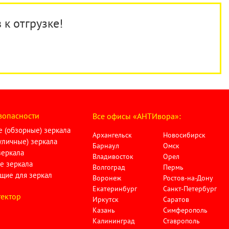
 к отгрузке!
зопасности
Все офисы «АНТИвора»:
 (обзорные) зеркала
Архангельск
Новосибирск
личные) зеркала
Барнаул
Омск
зеркала
Владивосток
Орел
е зеркала
Волгоград
Пермь
щие для зеркал
Воронеж
Ростов-на-Дону
Екатеринбург
Санкт-Петербург
ектор
Иркутск
Саратов
Казань
Симферополь
Калининград
Ставрополь