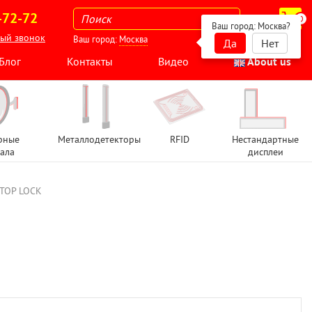
-72-72
0
Ваш город:
Москва
?
ный звонок
Ваш город:
Москва
Да
Нет
Блог
Контакты
Видео
About us
рные
Металлодетекторы
RFID
Нестандартные
ала
дисплеи
STOP LOCK