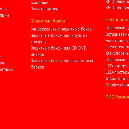
RFID решен
наклейки
RFID оборуд
торы
Защита витрин
опции
Нестандарт
Защитные боксы
Цифровые д
Универсальные защитные боксы
Встраиваем
Защитные боксы для крупных
Электронны
товаров
(шелфтокер
Защитные боксы для CD-DVD
Транспортн
дисков
ки
Цифровые ш
Защитные боксы для сигаретных
ики
LED-интерь
блоков
датчики
LED-постер
Тейбл Тенты
Профессион
ПКC Росси