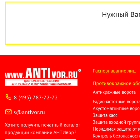
Нужный Вам 
Распознавание лиц
Противокражное об
Антикражные ворота
8 (495) 787-72-72
Радиочастотные ворот
Акустомагнитные воро
s@antivor.ru
Защита касс
Защита входной групп
Хотите получить печатный каталог
Невидимая защита от 
продукции компании АНТИвор?
Контроль безопасност