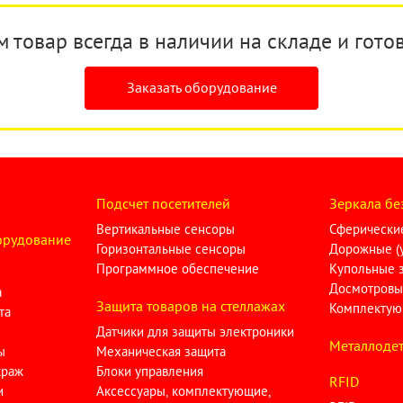
товар всегда в наличии на складе и готов
Заказать оборудование
Подсчет посетителей
Зеркала бе
Вертикальные сенсоры
Сферические
орудование
Горизонтальные сенсоры
Дорожные (у
Программное обеспечение
Купольные 
Досмотровы
а
Защита товаров на стеллажах
Комплектую
та
Датчики для защиты электроники
Металлодет
ы
Механическая защита
краж
Блоки управления
RFID
и
Аксессуары, комплектующие,