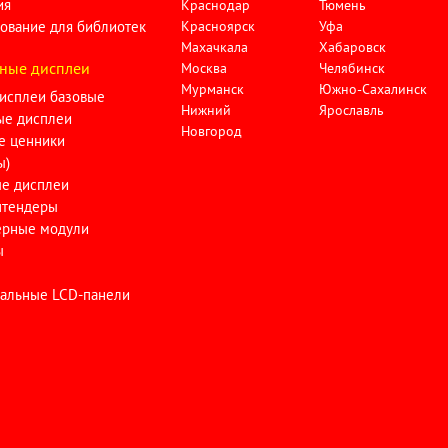
ия
Краснодар
Тюмень
ование для библиотек
Красноярск
Уфа
Махачкала
Хабаровск
ные дисплеи
Москва
Челябинск
Мурманск
Южно-Сахалинск
исплеи базовые
Нижний
Ярославль
ые дисплеи
Новгород
е ценники
ы)
ые дисплеи
тендеры
ерные модули
ы
альные LCD-панели
и