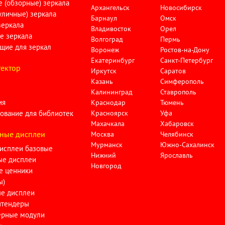
 (обзорные) зеркала
Архангельск
Новосибирск
личные) зеркала
Барнаул
Омск
зеркала
Владивосток
Орел
е зеркала
Волгоград
Пермь
щие для зеркал
Воронеж
Ростов-на-Дону
Екатеринбург
Санкт-Петербург
ектор
Иркутск
Саратов
Казань
Симферополь
Калининград
Ставрополь
ия
Краснодар
Тюмень
ование для библиотек
Красноярск
Уфа
Махачкала
Хабаровск
ные дисплеи
Москва
Челябинск
Мурманск
Южно-Сахалинск
исплеи базовые
Нижний
Ярославль
ые дисплеи
Новгород
е ценники
ы)
ые дисплеи
тендеры
ерные модули