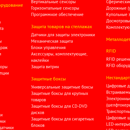
Вертикальные сенсоры
Сферические
орудование
Горизонтальные сенсоры
Дорожные (у
Программное обеспечение
Купольные 
Досмотровы
а
Защита товаров на стеллажах
Комплектую
та
Датчики для защиты электроники
Металлодет
ы
Механическая защита
краж
Блоки управления
RFID
и
Аксессуары, комплектующие,
RFID решен
наклейки
RFID оборуд
торы
Защита витрин
опции
Нестандарт
Защитные боксы
Цифровые д
Универсальные защитные боксы
Встраиваем
Защитные боксы для крупных
Электронны
товаров
(шелфтокер
Защитные боксы для CD-DVD
Транспортн
дисков
ки
Цифровые ш
Защитные боксы для сигаретных
ики
LED-интерь
блоков
датчики