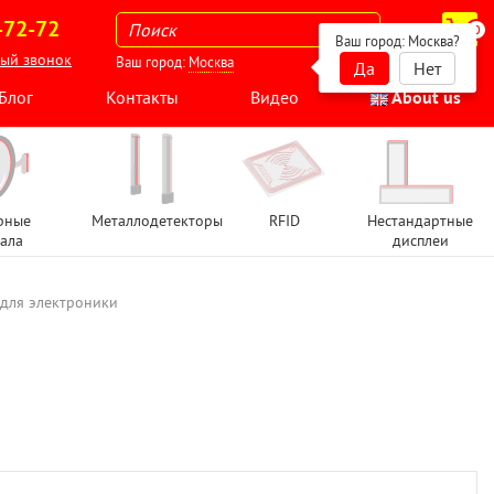
-72-72
0
Ваш город:
Москва
?
ный звонок
Ваш город:
Москва
Да
Нет
Блог
Контакты
Видео
About us
рные
Металлодетекторы
RFID
Нестандартные
ала
дисплеи
 для электроники