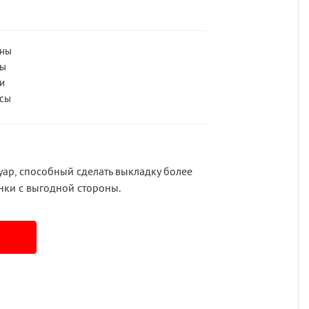
ны
ты
и
асы
ар, способный сделать выкладку более
нки с выгодной стороны.