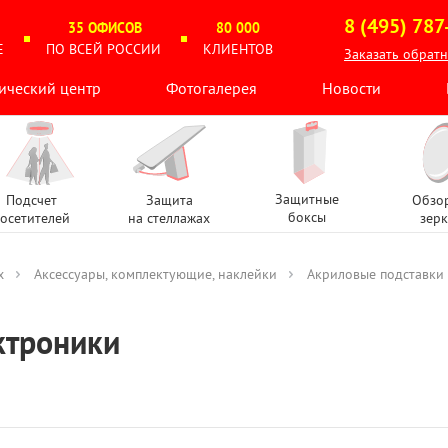
8 (495) 787
35 ОФИСОВ
80 000
Е
ПО ВСЕЙ РОССИИ
КЛИЕНТОВ
Заказать обрат
ический центр
Фотогалерея
Новости
Защитные
Подсчет
Защита
Обзо
боксы
осетителей
на стеллажах
зерк
х
Аксессуары, комплектующие, наклейки
Акриловые подставки
ктроники