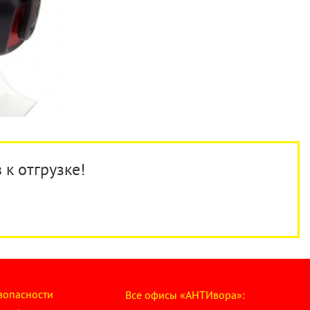
 к отгрузке!
зопасности
Все офисы «АНТИвора»: