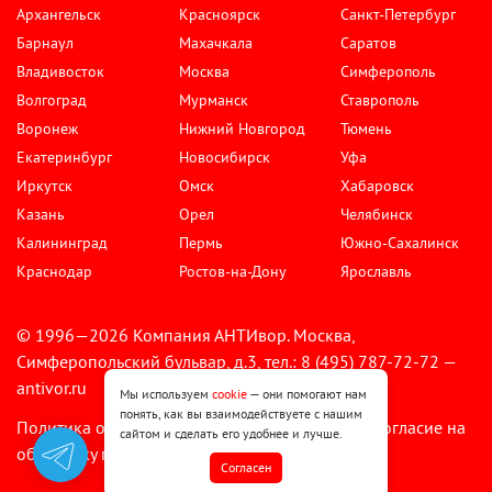
Архангельск
Красноярск
Санкт-Петербург
Барнаул
Махачкала
Саратов
Владивосток
Москва
Симферополь
Волгоград
Мурманск
Ставрополь
Воронеж
Нижний Новгород
Тюмень
Екатеринбург
Новосибирск
Уфа
Иркутск
Омск
Хабаровск
Казань
Орел
Челябинск
Калининград
Пермь
Южно-Сахалинск
Краснодар
Ростов-на-Дону
Ярославль
© 1996—2026 Компания АНТИвор. Москва,
Симферопольский бульвар, д.3, тел.: 8 (495) 787-72-72 —
antivor.ru
Мы используем
cookie
— они помогают нам
понять, как вы взаимодействуете с нашим
Политика обработки персональных данных
Согласие на
•
сайтом и сделать его удобнее и лучше.
обработку персональных данных
Cогласен