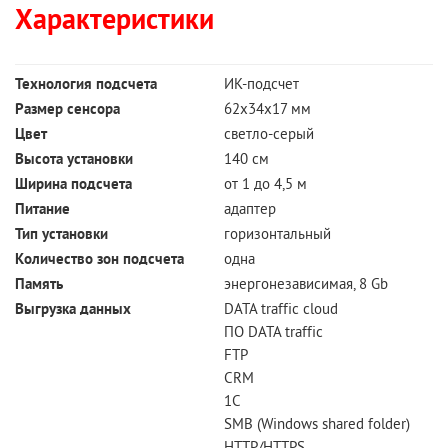
Характеристики
Технология подсчета
ИК-подсчет
Размер сенсора
62х34х17 мм
Цвет
светло-серый
Высота установки
140 см
Ширина подсчета
от 1 до 4,5 м
Питание
адаптер
Тип установки
горизонтальный
Количество зон подсчета
одна
Память
энергонезависимая, 8 Gb
Выгрузка данных
DATA traffic cloud
ПО DATA traffic
FTP
CRM
1C
SMB (Windows shared folder)
HTTP/HTTPS