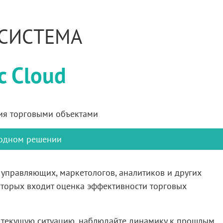
 СИСТЕМА
c Cloud
ия торговыми объектами
 одном
решении
 управляющих,
маркетологов, аналитиков
и других
торых входит оценка эффективности торговых
 текущую ситуацию, наблюдайте динамику
к прошлым