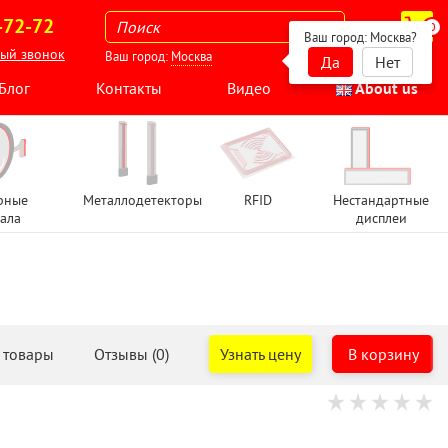
-72-72
0
Ваш город:
Москва
?
ный звонок
Ваш город:
Москва
Да
Нет
Блог
Контакты
Видео
About us
рные
Металлодетекторы
RFID
Нестандартные
ала
дисплеи
 товары
Отзывы (0)
Узнать цену
В корзину