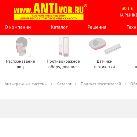
30 ЛЕТ
НА РЫНК
О компании
Каталог
Решения
Техн
Распознавание
Противокражное
Датчики
лиц
оборудование
и этикетки
п
Антикражные системы
Каталог
Подсчет посетителей
Обл