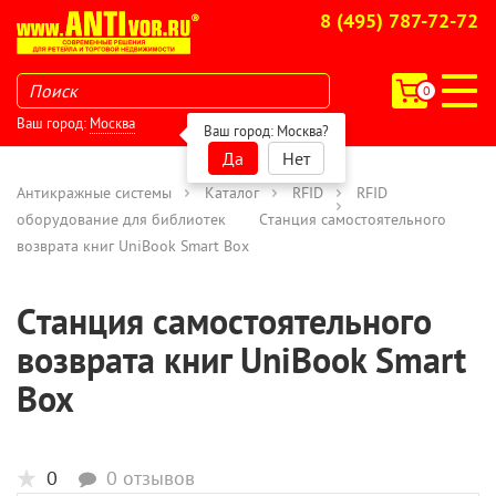
8 (495) 787-72-72
0
Ваш город:
Москва
Ваш город:
Москва
?
Да
Нет
Антикражные системы
Каталог
RFID
RFID
оборудование для библиотек
Cтанция самостоятельного
возврата книг UniBook Smart Box
Cтанция самостоятельного
возврата книг UniBook Smart
Box
0
0 отзывов