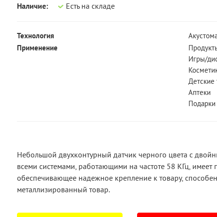
Наличие:
Есть на складе
Технология
Акустома
Применение
Продукт
Игры/ди
Космети
Детские
Аптеки
Подарки
Небольшой двухконтурный датчик черного цвета с двой
всеми системами, работающими на частоте 58 КГц, имеет
обеспечивающее надежное крепление к товару, способе
металлизированный товар.