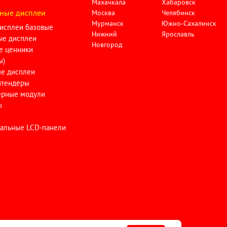
Махачкала
Хабаровск
ные дисплеи
Москва
Челябинск
Мурманск
Южно-Сахалинск
исплеи базовые
Нижний
Ярославль
ые дисплеи
Новгород
е ценники
ы)
ые дисплеи
тендеры
ерные модули
ы
альные LCD-панели
и