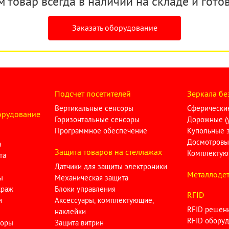
товар всегда в наличии на складе и готов
Заказать оборудование
Подсчет посетителей
Зеркала бе
Вертикальные сенсоры
Сферические
орудование
Горизонтальные сенсоры
Дорожные (у
Программное обеспечение
Купольные 
Досмотровы
а
Защита товаров на стеллажах
Комплектую
та
Датчики для защиты электроники
Металлодет
ы
Механическая защита
краж
Блоки управления
RFID
и
Аксессуары, комплектующие,
RFID решен
наклейки
RFID оборуд
торы
Защита витрин