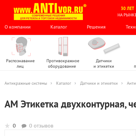
30 ЛЕТ
НА РЫНК
О компании
Каталог
Решения
Техн
Распознавание
Противокражное
Датчики
лиц
оборудование
и этикетки
п
Антикражные системы
Каталог
Датчики и этикетки
Анти
АМ Этикетка двухконтурная, ч
0
0 отзывов