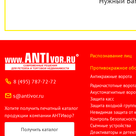
Нужный Вам 
Распознавание лиц
Противокражное об
Антикражные ворота
8 (495) 787-72-72
Радиочастотные ворот
Акустомагнитные воро
s@antivor.ru
Защита касс
Защита входной групп
Хотите получить печатный каталог
Невидимая защита от 
продукции компании АНТИвор?
Контроль безопасност
Съёмные устройства
Получить каталог
Деактиваторы и детек