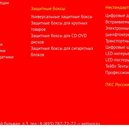
опции
Нестандарт
Защитные боксы
Цифровые д
Универсальные защитные боксы
Встраиваем
Защитные боксы для крупных
Электронны
товаров
(шелфтокер
Защитные боксы для CD-DVD
Транспортн
дисков
ки
Цифровые ш
Защитные боксы для сигаретных
ики
LED-интерь
блоков
датчики
LED-постер
Тейбл Тенты
Профессион
ПКC Росси
ьвар, д.3, тел.: 8 (495) 787-72-72 — antivor.ru