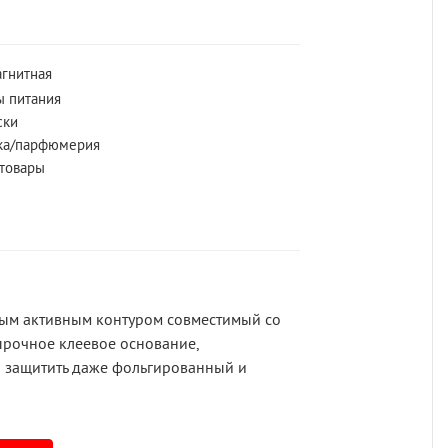
гнитная
ы питания
ски
ка/парфюмерия
 товары
ным активным контуром совместимый со
 прочное клеевое основание,
н защитить даже фольгированный и