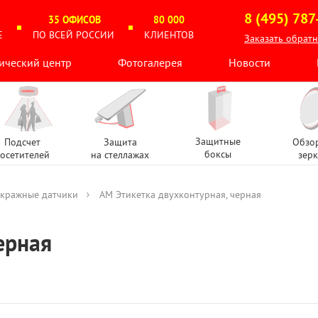
8 (495) 787
35 ОФИСОВ
80 000
Е
ПО ВСЕЙ РОССИИ
КЛИЕНТОВ
Заказать обрат
ический центр
Фотогалерея
Новости
Защитные
Подсчет
Защита
Обзо
боксы
осетителей
на стеллажах
зерк
кражные датчики
АМ Этикетка двухконтурная, черная
ерная