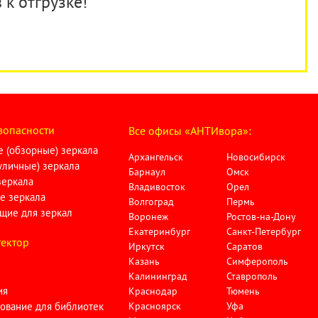
 к отгрузке!
зопасности
Все офисы «АНТИвора»:
 (обзорные) зеркала
Архангельск
Новосибирск
личные) зеркала
Барнаул
Омск
зеркала
Владивосток
Орел
е зеркала
Волгоград
Пермь
щие для зеркал
Воронеж
Ростов-на-Дону
Екатеринбург
Санкт-Петербург
ектор
Иркутск
Саратов
Казань
Симферополь
Калининград
Ставрополь
ия
Краснодар
Тюмень
ование для библиотек
Красноярск
Уфа