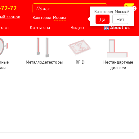
-72-72
0
Ваш город:
Москва
?
ный звонок
Ваш город:
Москва
Да
Нет
Блог
Контакты
Видео
About us
рные
Металлодетекторы
RFID
Нестандартные
ала
дисплеи